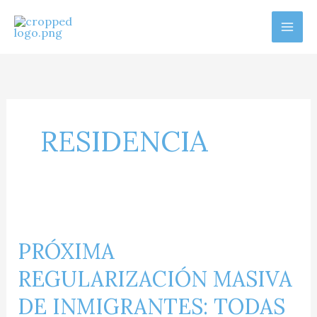
Ir
al
contenido
RESIDENCIA
PRÓXIMA
REGULARIZACIÓN
PRÓXIMA
MASIVA
DE
REGULARIZACIÓN MASIVA
INMIGRANTES:
TODAS
DE INMIGRANTES: TODAS
LAS