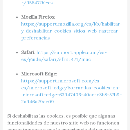
r/95647?hl=es
Mozilla Firefox
:
https://support.mozilla.org/es/kb/habilitar-
y-deshabilitar-cookies-sitios-web-rastrear-
preferencias
Safari
:
https://support.apple.com/es-
es/guide/safari/sfri11471/mac
Microsoft Edge
:
https://support.microsoft.com/es-
es/microsoft-edge/borrar-las-cookies-en-
microsoft-edge-63947406-40ac-c3b8-57b9-
2a946a29ae09
Si deshabilitas las cookies, es posible que algunas
funcionalidades de nuestro sitio web no funcionen
correctamente o que la experiencia del usuario se